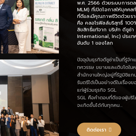
พ.ศ. 2566 ด้วยระบบการตลา
MLM) ที่เปิดโอกาสให้บุคคลท
ที่ดีและมีคุณภาพชีวิตด้วยร
คือ คลอโรฟิลล์บริสุทธิ์ 100%
ลิขสิทธิ์แท้จาก บริษัท ดีซูซ
International, Inc) ประเ
อันดับ 1 ของโลก
ปัจจุบันธุรกิจดีซูซ่าเป็นที่
ทศวรรษ ขยายและเติบโตในหล
สำนักงานใหญ่อยู่ที่รัฐมิชิแ
รันตรีได้เป็นอย่างดีในเรื่อ
แก่ผู้ร่วมธุรกิจ SGL
SGL คือคำตอบที่ดีของผู้บริโภ
จะเกิดขึ้นได้กับทุกคน…
ติดต่อเรา