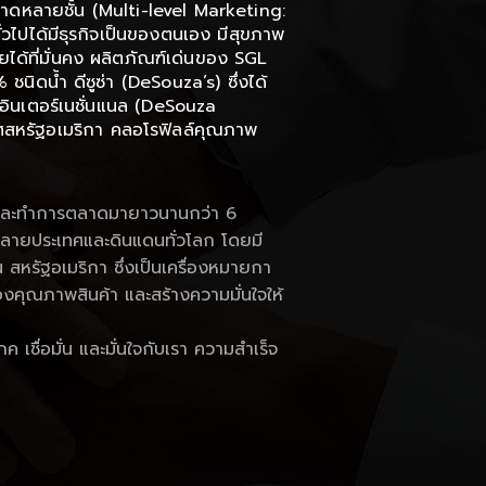
ดหลายชั้น (Multi-level Marketing:
ั่วไปได้มีธุรกิจเป็นของตนเอง มีสุขภาพ
ายได้ที่มั่นคง ผลิตภัณฑ์เด่นของ SGL
 ชนิดน้ำ ดีซูซ่า (DeSouza’s) ซึ่งได้
่า อินเตอร์เนชั่นแนล (DeSouza
ทศสหรัฐอเมริกา คลอโรฟิลล์คุณภาพ
รู้จักและทำการตลาดมายาวนานกว่า 6
ายประเทศและดินแดนทั่วโลก โดยมี
กน สหรัฐอเมริกา ซึ่งเป็นเครื่องหมายกา
งของคุณภาพสินค้า และสร้างความมั่นใจให้
ค เชื่อมั่น และมั่นใจกับเรา ความสำเร็จ