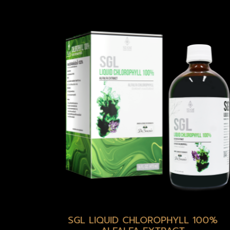
00%
Candy Engy