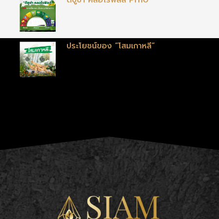
ดีซูซ่า คลอโรฟิลล์ PH10
ประโยชน์ของ “โสมเกาหลี”