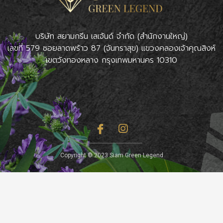
บริษัท สยามกรีน เลเจ้นด์ จำกัด (สำนักงานใหญ่)
เลขที่ 579 ซอยลาดพร้าว 87 (จันทราสุข) แขวงคลองเจ้าคุณสิงห์
เขตวังทองหลาง กรุงเทพมหานคร 10310
Copyright © 2023 Siam Green Legend