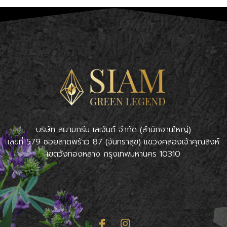
บริษัท สยามกรีน เลเจ้นด์ จำกัด (สำนักงานใหญ่)
เลขที่ 579 ซอยลาดพร้าว 87 (จันทราสุข) แขวงคลองเจ้าคุณสิงห์
เขตวังทองหลาง กรุงเทพมหานคร 10310