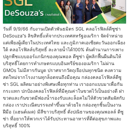
วันที่ 9/9/66 กับงานเปิดตัวพันธมิตร SGL คลอโรฟิลล์ดีซูซ่า
DeSouza”s ลิขสิทธิ์แท้จากประเทศสหรัฐอเมริกา จัดจำหน่าย
แต่เพียงผู้เดียวในประเทศไทย และภูมิภาคเอเซียตะวันออกเฉียง
ใต้ คลอโรฟิลล์บริสุทธิ์ ละลายน้ำได้100% ต้นตำนานการเพาะ
ปลูกพืชแบบออร์แกนิกของคุณพอล ดีซูซ่า ผู้พลิกฟื้นผืนดินให้
บริสุทธิ์โดยการทำเกษตรแบบอินทรีย์ของอเมริกา ไม่ผ่าน
GMOs ไม่มีสารกันบูด ปราศจากวัตถุเจือปนทุกชนิด คงความ
สดใหม่จากโรงงานทุกล็อตจนถึงมือคุณ กล่องคลอโรฟิลล์ดีซู
ซ่า SGL ผลิตมาอย่างพิเศษเพื่อทุกท่าน เราออกแบบมาเพื่อกัน
กระแทก ปกป้องคลอโรฟิลล์ที่มีคุณค่าในขวดไว้เป็นอย่างดี ฝา
ขวดและกันขวดมีฟองน้ำรองรับและล็อคไม่ให้ตัวขวดสัมผัสกับ
กล่อง เราประณีตบรรจงทำขึ้นมาด้วยใจ กล่องทุกชิ้นเป็นงาน
ฝีมือ (แฮนด์เมด) มีสีขาวบริสุทธิ์ ดั่งปณิธานของคุณพอลล์ ดีซู
ซ่า ที่อยากให้พวกเราได้รับประทานอาหารที่ดีต่อสุขภาพและ
บริสุทธิ์ 100%