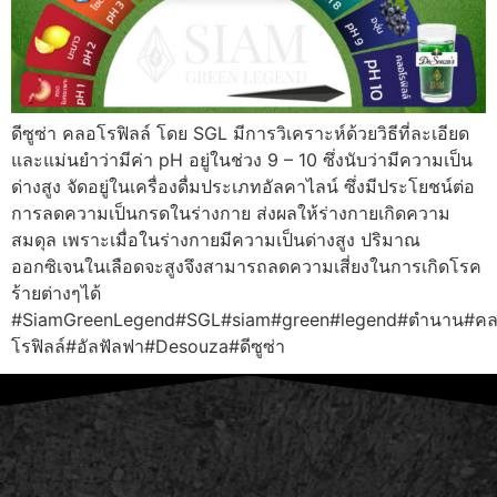
ดีซูซ่า คลอโรฟิลล์ โดย SGL มีการวิเคราะห์ด้วยวิธีที่ละเอียด
และแม่นยำว่ามีค่า pH อยู่ในช่วง 9 – 10 ซึ่งนับว่ามีความเป็น
ด่างสูง จัดอยู่ในเครื่องดื่มประเภทอัลคาไลน์ ซึ่งมีประโยชน์ต่อ
การลดความเป็นกรดในร่างกาย ส่งผลให้ร่างกายเกิดความ
สมดุล เพราะเมื่อในร่างกายมีความเป็นด่างสูง ปริมาณ
ออกซิเจนในเลือดจะสูงจึงสามารถลดความเสี่ยงในการเกิดโรค
ร้ายต่างๆได้
#SiamGreenLegend#SGL#siam#green#legend#ตำนาน#ค
โรฟิลล์#อัลฟัลฟา#Desouza#ดีซูซ่า