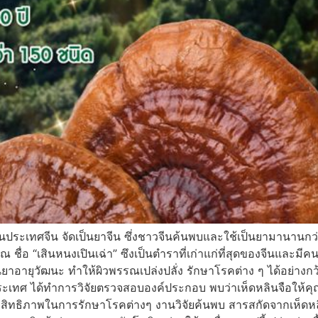
นประเทศจีน จัดเป็นยาจีน ซึ่งชาวจีนค้นพบและใช้เป็นยามานานกว่
ื่อ “เสินหนงเปินเฉ่า” ซึงเป็นตำราที่เก่าแก่ที่สุดของจีนและมีคนนั
็นยาอายุวัฒนะ ทำให้ผิวพรรณเปล่งปลั่ง รักษาโรคต่าง ๆ ได้อย่างกว
ะเทศ ได้ทำการวิจัยตรวจสอบองค์ประกอบ พบว่าเห็ดหลินจือให้คุ
สิทธิภาพในการรักษาโรคต่างๆ งานวิจัยค้นพบ สารสกัดจากเห็ดหลิน