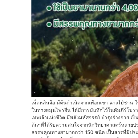
เห็ดหลินจือ มีต้นกำเนิดจากเทือกเขา ฉางไป๋ซาน ใ
ในทางสมุนไพรจีน ได้มีการบันทึกไว้ในคัมภีร์โบราณ ช
เทพเจ้าแห่งชีวิต มีพลังมหัศจรรย์ บำรุงร่างกาย เป
ต้นๆที่ได้รับความสนใจจากนักวิทยาศาสตร์หลายปร
สรรพคุณทางยามากกว่า 150 ชนิด เป็นสารที่มีประ