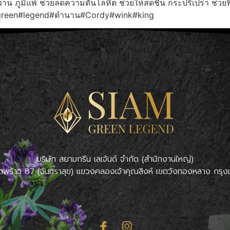
 ภูมิแพ้ ช่วยลดความดันโลหิต ช่วยให้สดชื่น กระปรี้เปร่า ช่วย
reen#legend#ตำนาน#Cordy#wink#king
บริษัท สยามกรีน เลเจ้นด์ จำกัด (สำนักงานใหญ่)
ดพร้าว 87 (จันทราสุข) แขวงคลองเจ้าคุณสิงห์ เขตวังทองหลาง กร