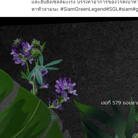
และยับยั้งเซลล์มะเร็ง บรรเทาอาการของโรคเบาหวาน
หาหัวจามนะ #SiamGreenLegend#SGL#siam#g
เลขที่ 579 ซอยลา