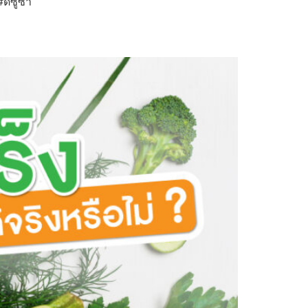
ีซูซ่า