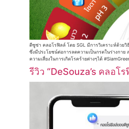
ดีซูซ่า คลอโรฟิลล์ โดย SGL มีการวิเคราะห์ด้วยวิธี
ซึ่งมีประโยชน์ต่อการลดความเป็นกรดในร่างกาย ส
ความเสี่ยงในการเกิดโรคร้ายต่างๆได้ #SiamG
รีวิว “DeSouza’s คลอโรฟิ