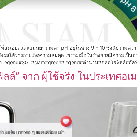
ที่ละเอียดและแม่นยำว่ามีค่า pH อยู่ในช่วง 9 – 10 ซึ่งนับว่ามีควา
่งผลให้ร่างกายเกิดความสมดุล เพราะเมื่อในร่างกายมีความเป็นด
reenLegend#SGL#siam#green#legend#ตำนาน#คลอโรฟิลล์#อัลฟ
ลล์” จาก ผู้ใช้จริง ในประเทศอเม