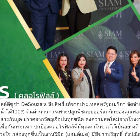
ิลล์ดีซูซ่า DeSouza”s ลิขสิทธิ์แท้จากประเทศสหรัฐอเมริกา จัดจำ
ายน้ำได้100% ต้นตำนานการเพาะปลูกพืชแบบออร์แกนิกของคุณพอล ดีซ
ีสารกันบูด ปราศจากวัตถุเจือปนทุกชนิด คงความสดใหม่จากโรงงาน
พื่อกันกระแทก ปกป้องคลอโรฟิลล์ที่มีคุณค่าในขวดไว้เป็นอย่าง
ใจ กล่องทุกชิ้นเป็นงานฝีมือ (แฮนด์เมด) มีสีขาวบริสุทธิ์ ดั่งปณ