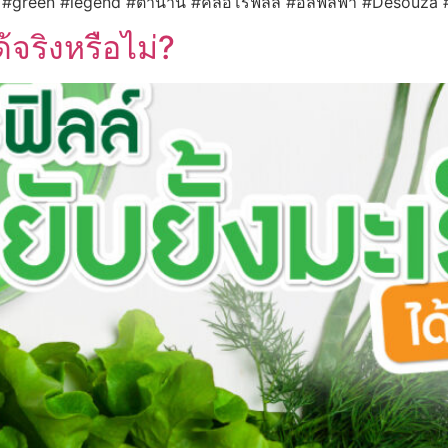
green #legend #ตำนาน #คลอโรฟิลล์ #อัลฟัลฟ่า #Desouza #ด
ด้จริงหรือไม่?