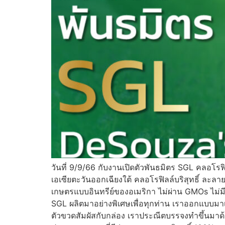
วันที่ 9/9/66 กับงานเปิดตัวพันธมิตร SGL คลอโรฟ
เอเซียตะวันออกเฉียงใต้ คลอโรฟิลล์บริสุทธิ์ ละล
เกษตรแบบอินทรีย์ของอเมริกา ไม่ผ่าน GMOs ไม่ม
SGL ผลิตมาอย่างพิเศษเพื่อทุกท่าน เราออกแบบมาเ
ตัวขวดสัมผัสกับกล่อง เราประณีตบรรจงทำขึ้นมาด้วย