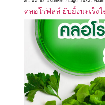
Share at 82” #SiamGreenLegend #SGL #siam #
คลอโรฟิลล์ ยับยั้งมะเร็งไ