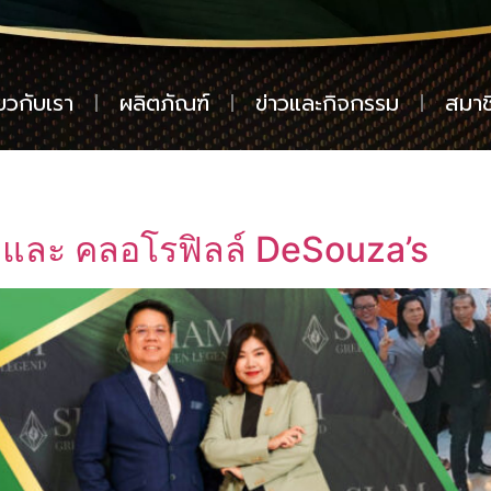
่ยวกับเรา
ผลิตภัณฑ์
ข่าวและกิจกรรม
สมาช
 และ คลอโรฟิลล์ DeSouza’s