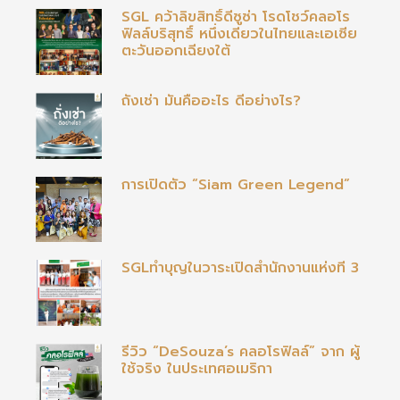
SGL คว้าลิขสิทธิ์ดีซูซ่า โรดโชว์คลอโร
ฟิลล์บริสุทธิ์ หนึ่งเดียวในไทยและเอเซีย
ตะวันออกเฉียงใต้
ถั่งเช่า มันคืออะไร ดีอย่างไร?
การเปิดตัว “Siam Green Legend”
SGLทำบุญในวาระเปิดสำนักงานแห่งที่ 3
รีวิว “DeSouza’s คลอโรฟิลล์” จาก ผู้
ใช้จริง ในประเทศอเมริกา