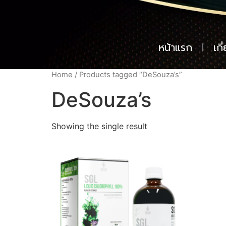
หน้าแรก
เกี
Home
/ Products tagged “DeSouza’s”
DeSouza’s
Showing the single result