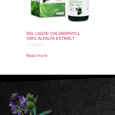
SGL LIQUID CHLOROPHYLL
100% ALFALFA EXTRACT
Rated
0
Read more
out
of
5