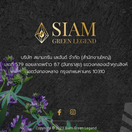
บริษัท สยามกรีน เลเจ้นด์ จำกัด (สำนักงานใหญ่)
เลขที่ 579 ซอยลาดพร้าว 87 (จันทราสุข) แขวงคลองเจ้าคุณสิงห์
เขตวังทองหลาง กรุงเทพมหานคร 10310
Copyright © 2023 Siam Green Legend